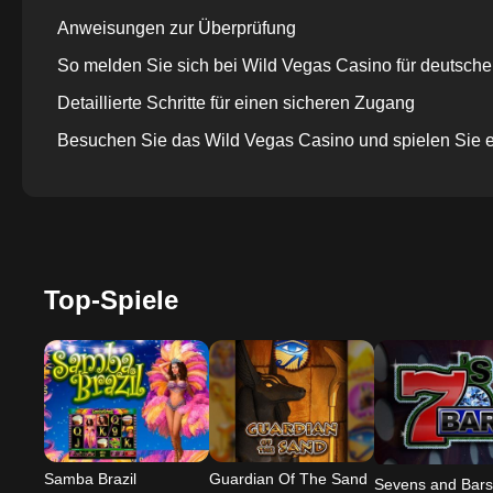
Anweisungen zur Überprüfung
So melden Sie sich bei Wild Vegas Casino für deutsche
Detaillierte Schritte für einen sicheren Zugang
Besuchen Sie das Wild Vegas Casino und spielen Sie ei
Live-Händlerräume mit Echtzeit-Interaktion
Erhalten Sie Freispiele, Cashback und Teilnahme an T
Details zu Freispielen und Cashback
Sich mit dem Spiel beschäftigen
Top-Spiele
Wild Vegas Casino Promo-Codes: So erhalten und verw
Tipps, um das Beste aus Promo-Codes herauszuholen
Nutzen Sie unsere mobile App für Wild Vegas Casino, u
Installationsanweisungen
Erhalten Sie eine besondere Belohnung, wenn Sie VIP
Samba Brazil
Guardian Of The Sand
Sevens and Bars