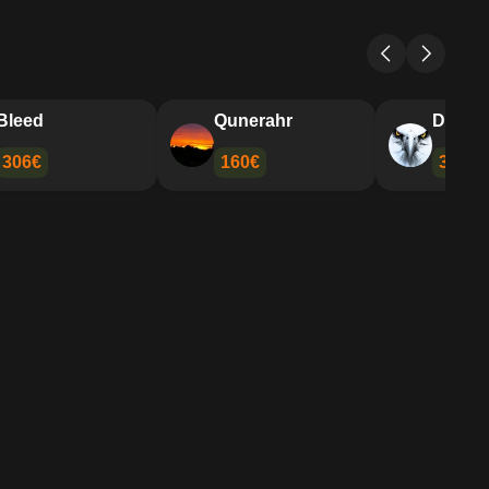
Bleed
Qunerahr
Danni
306€
160€
378€