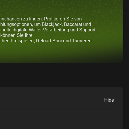
chancen zu finden. Profitieren Sie von
ahlungsoptionen, um Blackjack, Baccarat und
nelle digitale Wallet-Verarbeitung und Support
, können Sie Ihre
ichen Freispielen, Reload-Boni und Turnieren
Hide