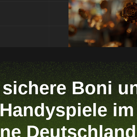
 sichere Boni u
Handyspiele im
ine Deutschland