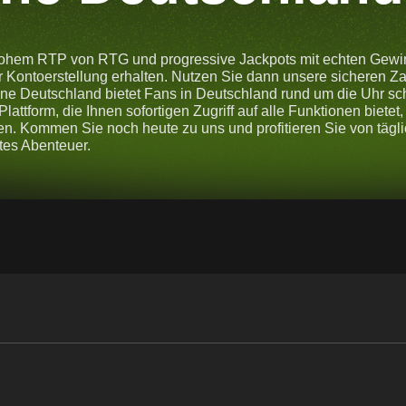
hohem RTP von RTG und progressive Jackpots mit echten Gewinn
 Kontoerstellung erhalten. Nutzen Sie dann unsere sicheren Z
ne Deutschland bietet Fans in Deutschland rund um die Uhr sch
attform, die Ihnen sofortigen Zugriff auf alle Funktionen bietet
en. Kommen Sie noch heute zu uns und profitieren Sie von tägl
stes Abenteuer.